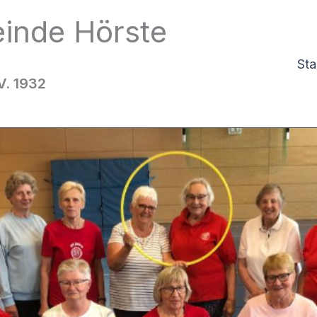
inde Hörste
Sta
V. 1932